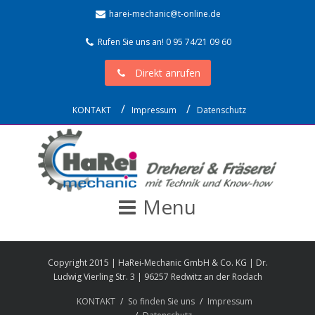
harei-mechanic@t-online.de
Rufen Sie uns an! 0 95 74/21 09 60
Direkt anrufen
KONTAKT
Impressum
Datenschutz
Menu
Copyright 2015 | HaRei-Mechanic GmbH & Co. KG | Dr.
Ludwig Vierling Str. 3 | 96257 Redwitz an der Rodach
KONTAKT
So finden Sie uns
Impressum